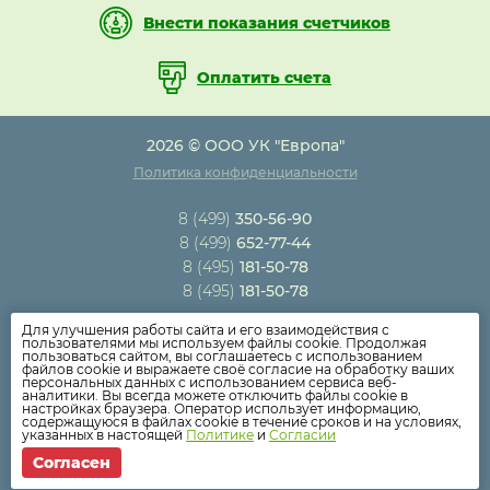
Внести показания счетчиков
Оплатить счета
2026 © ООО УК "Европа"
Политика конфиденциальности
8 (499)
350-56-90
8 (499)
652-77-44
8 (495)
181-50-78
8 (495)
181-50-78
Для улучшения работы сайта и его взаимодействия с
Новости компании
пользователями мы используем файлы cookie. Продолжая
пользоваться сайтом, вы соглашаетесь с использованием
Как оплатить
файлов cookie и выражаете своё согласие на обработку ваших
персональных данных с использованием сервиса веб-
Дома
аналитики. Вы всегда можете отключить файлы cookie в
настройках браузера. Оператор использует информацию,
Раскрытие информации
содержащуюся в файлах cookie в течение сроков и на условиях,
указанных в настоящей
Политике
и
Согласии
Вопросы
Согласен