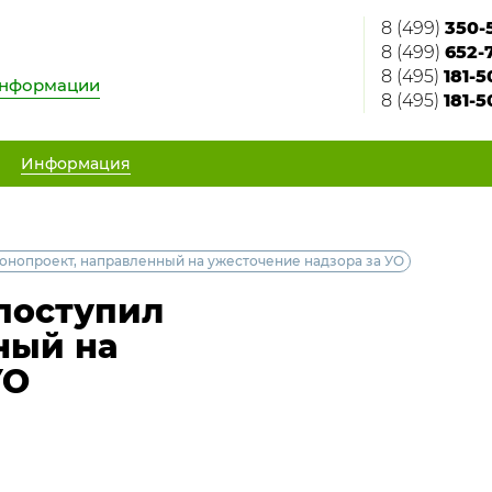
8 (499)
350-
8 (499)
652-
8 (495)
181-5
информации
8 (495)
181-5
Информация
онопроект, направленный на ужесточение надзора за УО
поступил
ный на
УО