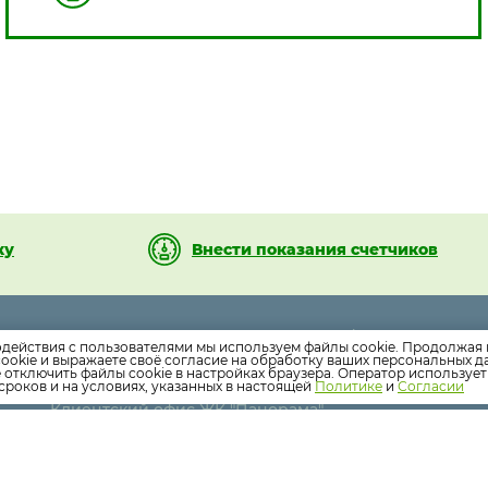
ку
Внести показания счетчиков
6-
Аварийно-диспетчерская служба 24/7
одействия с пользователями мы используем файлы cookie. Продолжая 
ookie и выражаете своё согласие на обработку ваших персональных 
Клиентский офис ЖК "Красногорский"
е отключить файлы cookie в настройках браузера. Оператор используе
-
Клиентский офис ЖК "Ленинградский"
сроков и на условиях, указанных в настоящей
Политике
и
Согласии
Клиентский офис ЖК "Панорама"
-
📲 Все вопросы в одном приложении — скачайте
«Бурмистр.ру»!
-