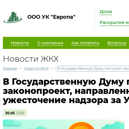
Дома
ООО УК "Европа"
Раскрытие 
Новости
О компании
Как оплатить
Вопросы
Новости ЖКХ
—
—
Главная
Новости ЖКХ
В Государственную Думу поступил зак
В Государственную Думу 
законопроект, направлен
ужесточение надзора за 
30.05
2025