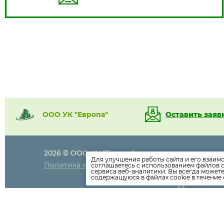
ООО УК "Европа"
Оставить заяв
2026 © ООО УК "Европа"
8 (499)
350-5
Для улучшения работы сайта и его взаим
Политика конфиденциальности
соглашаетесь с использованием файлов c
90
сервиса веб-аналитики. Вы всегда может
8 (499)
652-77
содержащуюся в файлах cookie в течение 
44
8 (495)
181-50
78
8 (495)
181-50