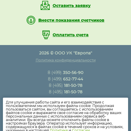
Оставить заявку
Внести показания счетчиков
Оплатить счета
2026 © ООО УК "Европа"
Политика конфиденциальности
8 (499)
350-56-90
8 (499)
652-77-44
8 (495)
181-50-78
8 (495)
181-50-78
Для улучшения работы сайта и его взаимодействия с
Новости компании
пользователями мы используем файлы cookie. Продолжая
пользоваться сайтом, вы соглашаетесь с использованием
Как оплатить
файлов cookie и выражаете своё согласие на обработку ваших
персональных данных с использованием сервиса веб-
Дома
аналитики. Вы всегда можете отключить файлы cookie в
настройках браузера. Оператор использует информацию,
Раскрытие информации
содержащуюся в файлах cookie в течение сроков и на условиях,
указанных в настоящей
Политике
и
Согласии