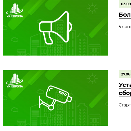
03.09
Бол
5 сен
27.06
Уст
сбо
Старт