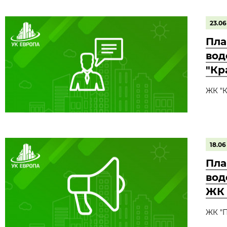
23.06
Пла
вод
"Кр
ЖК "К
18.06
Пла
вод
ЖК 
ЖК "П