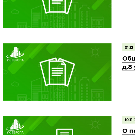
01.12
Общ
д.8
10.11
О п