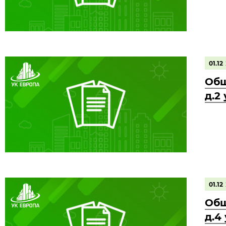
01.12
Общ
д.2
01.12
Общ
д.4