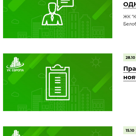
ОДН
ЖК "Кр
Белобо
28.10
Пра
ноя
15.10