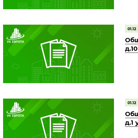
01.12
Общ
д.1
01.12
Общ
д.1