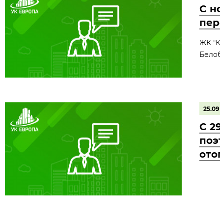
С н
пер
ЖК "К
Белобо
25.09
С 2
поэ
ото