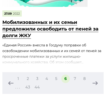
27.09
2022
Мобилизованных и их семьи
предложили освободить от пеней за
долги ЖКУ
«Единая Россия» внесла в Госдуму поправки об
освобождении мобилизованных и их семей от пеней за
просроченные платежи за услуги жилищно-
коммунального хозяйства. Об этом сообщает...
1
2
3
4
5
6
7
8
. . .
43
44