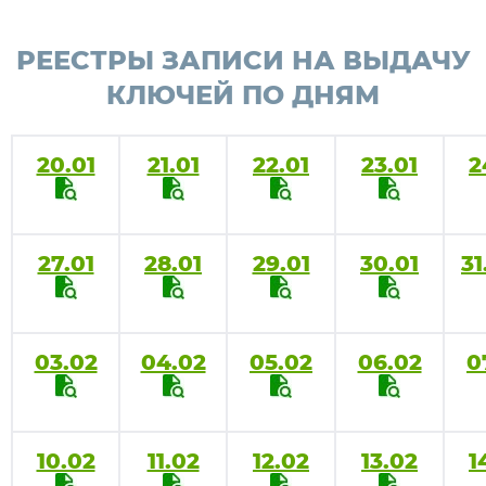
РЕЕСТРЫ ЗАПИСИ НА ВЫДАЧУ
КЛЮЧЕЙ ПО ДНЯМ
20.01
21.01
22.01
23.01
2
27.01
28.01
29.01
30.01
31
03.02
04.02
05.02
06.02
0
10.02
11.02
12.02
13.02
1