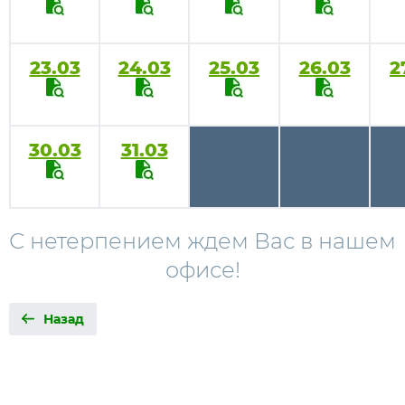
23.03
24.03
25.03
26.03
2
30.03
31.03
С нетерпением ждем Вас в нашем
офисе!
Назад