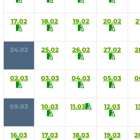
17.02
18.02
19.02
20.02
2
24.02
25.02
26.02
27.02
2
02.03
03.03
04.03
05.03
0
09.03
10.03
11.03
12.03
1
16.03
17.03
18.03
19.03
2