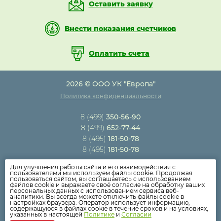
Оставить заявку
Внести показания счетчиков
Оплатить счета
2026 © ООО УК "Европа"
Политика конфиденциальности
8 (499)
350-56-90
8 (499)
652-77-44
8 (495)
181-50-78
8 (495)
181-50-78
Для улучшения работы сайта и его взаимодействия с
Новости компании
пользователями мы используем файлы cookie. Продолжая
пользоваться сайтом, вы соглашаетесь с использованием
Как оплатить
файлов cookie и выражаете своё согласие на обработку ваших
персональных данных с использованием сервиса веб-
Дома
аналитики. Вы всегда можете отключить файлы cookie в
настройках браузера. Оператор использует информацию,
Раскрытие информации
содержащуюся в файлах cookie в течение сроков и на условиях,
указанных в настоящей
Политике
и
Согласии
Вопросы